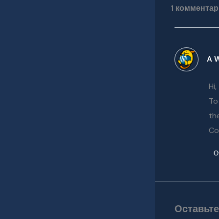
1 комментари
A 
Hi,
To
th
Co
О
Оставьт