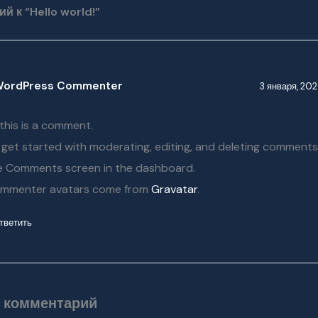
й к “Hello world!”
WordPress Commenter
3 января, 202
 this is a comment.
 get started with moderating, editing, and deleting comments,
e Comments screen in the dashboard.
mmenter avatars come from
Gravatar
.
тветить
е комментарий